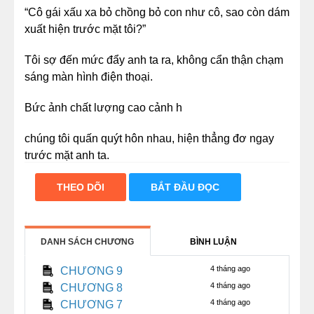
“Cô gái xấu xa bỏ chồng bỏ con như cô, sao còn dám
xuất hiện trước mặt tôi?”
Tôi sợ đến mức đẩy anh ta ra, không cẩn thận chạm
sáng màn hình điện thoại.
Bức ảnh chất lượng cao cảnh h
chúng tôi quấn quýt hôn nhau, hiện thẳng đơ ngay
trước mặt anh ta.
Hơi thở anh ta nghẹn lại, cúi đầu tháo dây áo choàng
THEO DÕI
BẮT ĐẦU ĐỌC
tắm.
Giọng khàn đi, còn mang theo chút tủi thân: “Cô đã
DANH SÁCH CHƯƠNG
BÌNH LUẬN
chủ động lấy lòng rồi, vậy thì tôi đành miễn cưỡng…”
4 tháng ago
CHƯƠNG 9
Câu còn chưa nói xong, cái “tách” một tiếng.
4 tháng ago
CHƯƠNG 8
4 tháng ago
CHƯƠNG 7
Đèn sáng lên.