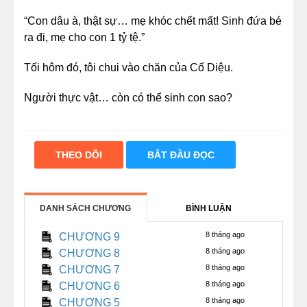
“Con dâu à, thật sự… mẹ khóc chết mất! Sinh đứa bé
ra đi, mẹ cho con 1 tỷ tệ.”
Tối hôm đó, tôi chui vào chăn của Cố Diệu.
Người thực vật… còn có thể sinh con sao?
THEO DÕI
BẮT ĐẦU ĐỌC
DANH SÁCH CHƯƠNG
BÌNH LUẬN
8 tháng ago
CHƯƠNG 9
8 tháng ago
CHƯƠNG 8
8 tháng ago
CHƯƠNG 7
8 tháng ago
CHƯƠNG 6
8 tháng ago
CHƯƠNG 5