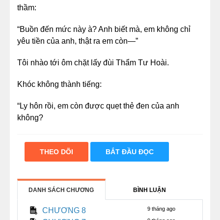
thầm:
“Buồn đến mức này à? Anh biết mà, em không chỉ
yêu tiền của anh, thật ra em còn—”
Tôi nhào tới ôm chặt lấy đùi Thẩm Tư Hoài.
Khóc không thành tiếng:
“Ly hôn rồi, em còn được quẹt thẻ đen của anh
không?
Ly hôn rồi, em còn được ở căn biệt thự hai nghìn mét
vuông này không?
THEO DÕI
BẮT ĐẦU ĐỌC
Ly hôn rồi, anh còn chuyển khoản cho em năm triệu
tiền tiêu vặt mỗi tháng không?”
DANH SÁCH CHƯƠNG
BÌNH LUẬN
Sắc mặt anh ta dần dần sụp đổ.
9 tháng ago
CHƯƠNG 8