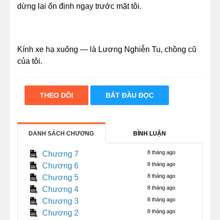
dừng lại ổn định ngay trước mặt tôi.
Kính xe hạ xuống — là Lương Nghiễn Tu, chồng cũ
của tôi.
“Lên xe đi.”
THEO DÕI
BẮT ĐẦU ĐỌC
Bên trong xe, không khí lạnh lẽo, giống hệt như sự
bế tắc cuối cùng giữa chúng tôi năm nào.
DANH SÁCH CHƯƠNG
BÌNH LUẬN
Trong khoảng lặng kéo dài, chỉ còn tiếng mưa rơi lộp
độp gõ lên cửa kính.
8 tháng ago
Chương 7
8 tháng ago
Chương 6
Anh ấy bỗng lên tiếng:
8 tháng ago
Chương 5
8 tháng ago
Chương 4
“Ba năm rồi, anh vẫn không hiểu nổi… năm đó em
8 tháng ago
Chương 3
ngoại tình, tại sao lại là hắn ta?”
8 tháng ago
Chương 2